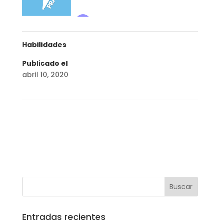
Habilidades
Publicado el
abril 10, 2020
←
Ericka Stahl: CBD oil, cannabis medicinal, y la
dieta perfecta
Cambiando paradigmas sobre el Cannabis
Medicinal
→
Entradas recientes