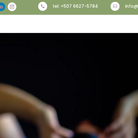
tel: +507 6627-5784
info@


INICIO
ACERCA DE MI
TERAPIAS
RECURSOS
P